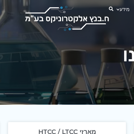
מידע
ו
מארזי HTCC / LTCC