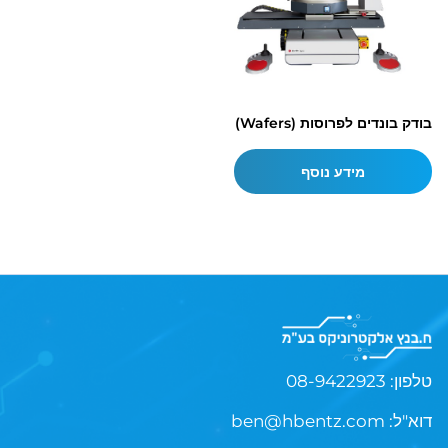
בודק בונדים לפרוסות (Wafers)
מידע נוסף
08-9422923 :טלפון
:דוא"ל
ben@hbentz.com